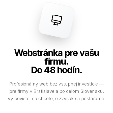
Webstránka pre vašu
firmu.
Do 48 hodín.
Profesionálny web bez vstupnej investície —
pre firmy v Bratislave a po celom Slovensku.
Vy poviete, čo chcete, o zvyšok sa postaráme.