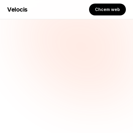
Velocis
Chcem web