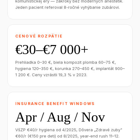
komunistickej éry — zákroky bez moderných anestetik.
Jeden pacient referoval 8-ročné vyhýbanie zubárovi.
CENOVÉ ROZPÄTIE
€30–€7 000+
Prehliadka 0–30 €, biela kompozit plomba 60–75 €,
hygiena 120–350 €, korunka 270–450 €, implantát 900–
1 200 €. Ceny vzrástli 19,3 % v 2023.
INSURANCE BENEFIT WINDOWS
Apr / Aug / Nov
VšZP €40/r hygiena od 4/2025, Dôvera „Zdravé zuby"
€60/r (€150 pre deti) od 8/2025, year-end rush 11–12.