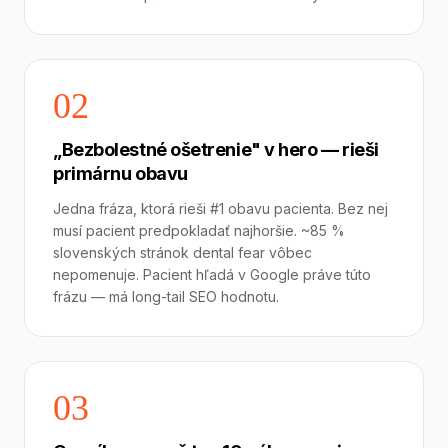
02
„Bezbolestné ošetrenie" v hero — rieši
primárnu obavu
Jedna fráza, ktorá rieši #1 obavu pacienta. Bez nej
musí pacient predpokladať najhoršie. ~85 %
slovenských stránok dental fear vôbec
nepomenuje. Pacient hľadá v Google práve túto
frázu — má long-tail SEO hodnotu.
03