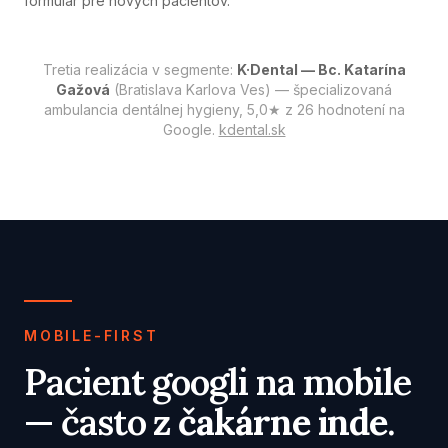
formulár pre nových pacientov.
Tretia realizácia v segmente:
K·Dental — Bc. Katarína
Gažová
(Bratislava Karlova Ves) — špecializovaná
ambulancia dentálnej hygieny, 5,0★ z 26 hodnotení na
Google.
kdental.sk
MOBILE-FIRST
Pacient googli na mobile
— často
z čakárne inde
.