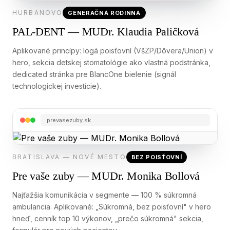
HURBANOVO
GENERAČNÁ RODINNÁ
PAL-DENT — MUDr. Klaudia Paličková
Aplikované princípy: logá poisťovní (VšZP/Dôvera/Union) v
hero, sekcia detskej stomatológie ako vlastná podstránka,
dedicated stránka pre BlancOne bielenie (signál
technologickej investície).
prevasezuby.sk
BRATISLAVA — NOVÉ MESTO
BEZ POISŤOVNÍ
Pre vaše zuby — MUDr. Monika Bollová
Najťažšia komunikácia v segmente — 100 % súkromná
ambulancia. Aplikované: „Súkromná, bez poisťovní" v hero
hneď, cenník top 10 výkonov, „prečo súkromná" sekcia,