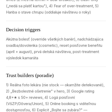
(„nedá sa platiť kartou"), 4) Fear of over-treatment, 5)
Hanba o stave chrupu (oddialuje návštevu o roky)
Decision triggers
Akútna bolesť (override všetkých bariér), nadchádzajúca
svadba/dovolenka (cosmetic), reset poisťovne benefitu
(apríl + august), prvá detská návšteva, post-treatment
výsledok kamaráta
Trust builders (poradie)
1) Reálna foto lekára (nie stock — okamžite detekované),
2) „Bezbolestné ošetrenie" v hero, 3) Google rating
4,8+★ s 50+ reviews, 4) Logá poisťovní
(VšZP/Dôvera/Union), 5) Online booking s viditeľnou
dostupnosťou, 6) Explicit „Bojíte sa zubára?" —