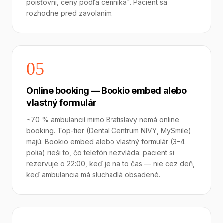
poisťovní, ceny podľa cenníka". Pacient sa
rozhodne pred zavolaním.
05
Online booking — Bookio embed alebo
vlastný formulár
~70 % ambulancií mimo Bratislavy nemá online
booking. Top-tier (Dental Centrum NIVY, MySmile)
majú. Bookio embed alebo vlastný formulár (3–4
polia) rieši to, čo telefón nezvláda: pacient si
rezervuje o 22:00, keď je na to čas — nie cez deň,
keď ambulancia má sluchadlá obsadené.