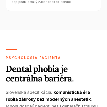
Sep peak: detský zubár back-to-school.
PSYCHOLÓGIA PACIENTA
Dental phobia
je
centrálna bariéra.
Slovenská špecifikácia:
komunistická éra
robila zákroky bez moderných anestetik
.
Mnohí dospelí pacienti nesú generačnú traumu.