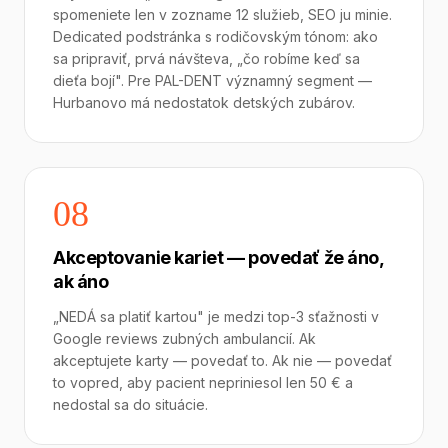
spomeniete len v zozname 12 služieb, SEO ju minie.
Dedicated podstránka s rodičovským tónom: ako
sa pripraviť, prvá návšteva, „čo robíme keď sa
dieťa bojí". Pre PAL-DENT významný segment —
Hurbanovo má nedostatok detských zubárov.
08
Akceptovanie kariet — povedať že áno,
ak áno
„NEDÁ sa platiť kartou" je medzi top-3 sťažnosti v
Google reviews zubných ambulancií. Ak
akceptujete karty — povedať to. Ak nie — povedať
to vopred, aby pacient nepriniesol len 50 € a
nedostal sa do situácie.