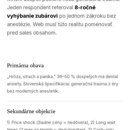
Jeden respondent referoval
8-ročné
vyhýbanie zubárovi
po jednom zákroku bez
anestézie. Web musí túto realitu pomenovať
pred sales obsahom.
Primárna obava
„Hrôza, strach a panika." 36–50 % dospelých má dental
anxiety. Slovenská špecifikácia: generačná trauma z éry
bez moderných anestetik.
Sekundárne objekcie
1) Price shock (žiadne ceny = nedôvera), 2) Long wait
times (2 mes na termín = deal-breaker), 3) Cash-only