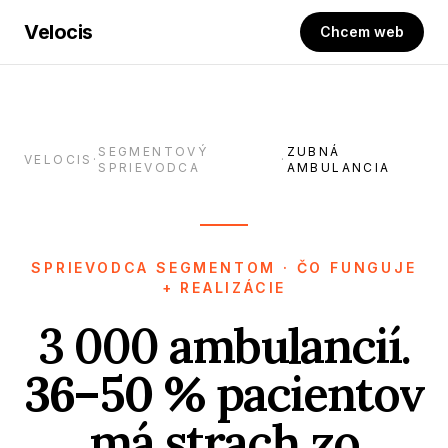
Velocis
Chcem web
SEGMENTOVÝ
ZUBNÁ
VELOCIS
·
·
SPRIEVODCA
AMBULANCIA
SPRIEVODCA SEGMENTOM · ČO FUNGUJE
+ REALIZÁCIE
3 000 ambulancií.
36–50 %
pacientov
má strach zo