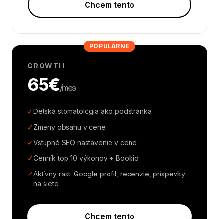
Chcem tento
POPULÁRNE
GROWTH
65€
/mes
✓
Detská stomatológia ako podstránka
✓
Zmeny obsahu v cene
✓
Vstupné SEO nastavenie v cene
✓
Cenník top 10 výkonov + Bookio
✓
Aktívny rast: Google profil, recenzie, príspevky
na siete
Chcem tento