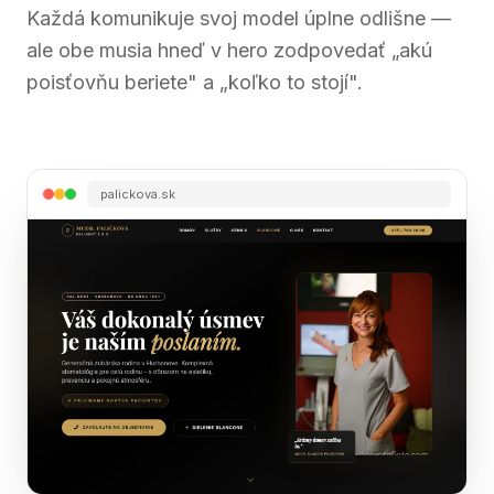
Každá komunikuje svoj model úplne odlišne —
ale obe musia hneď v hero zodpovedať „akú
poisťovňu beriete" a „koľko to stojí".
palickova.sk