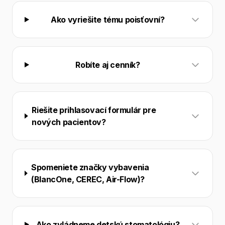
Ako vyriešite tému poisťovní?
Robíte aj cenník?
Riešite prihlasovací formulár pre
nových pacientov?
Spomeniete značky vybavenia
(BlancOne, CEREC, Air-Flow)?
Ako zvládneme detskú stomatológiu?