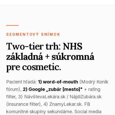
SEGMENTOVÝ SNÍMOK
Two-tier trh:
NHS
základná + súkromná
pre cosmetic.
Pacient hľadá:
1) word-of-mouth
(Modrý Koník
fórum),
2) Google „zubár [mesto]"
+ rating
filter, 3) NávštevaLekára.sk / NájdiZubára.sk
(insurance filter), 4) ZnamyLekar.sk. FB
komunitné skupiny sekundárne. Social media