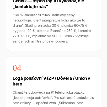
Cenník — aspoň top 10 výkonov, nie
„kontaktujte nás"
~80 % ambulancií mimo Bratislavy ceny
nepublikuje. Klient interpretuje ticho ako „je to
drahé". Stačí: prehliadka 30 €, plomba 60–75 €,
hygiena 120 €, bielenie BlancOne 250 €, korunka
270–450 €, implantát od 900 €. Cenník vyfiltruje
serióznych aj filtre price-shoppers.
04
Logá poisťovní VšZP / Dôvera / Union v
hero
Okamžite odpovedá na #1 telefonickú otázku
„beriete moju poisťovňu". Pre súkromnú ambulanciu
bez zmluvy — opačná veta: „Súkromná, bez