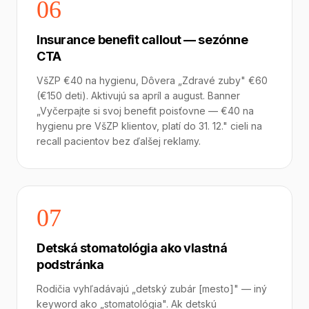
06
Insurance benefit callout — sezónne
CTA
VšZP €40 na hygienu, Dôvera „Zdravé zuby" €60
(€150 deti). Aktivujú sa apríl a august. Banner
„Vyčerpajte si svoj benefit poisťovne — €40 na
hygienu pre VšZP klientov, platí do 31. 12." cieli na
recall pacientov bez ďalšej reklamy.
07
Detská stomatológia ako vlastná
podstránka
Rodičia vyhľadávajú „detský zubár [mesto]" — iný
keyword ako „stomatológia". Ak detskú