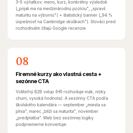
3–5 výňatkov: meno, kurz, konkrétny výsledok
(„prijali ma na medzinárodnú pozíciu", „spravil
maturitu na výbornú") + štatistický banner („94 %
úspešnosť na Cambridge skúškach"). Slováci pred
rozhodnutím čítajú Google recenzie.
08
Firemné kurzy ako vlastná cesta +
sezónne CTA
Viditeľný B2B vstup (HR rozhoduje inak, nízky
churn, vysoká hodnota). A sezónny CTA podľa
školského kalendára — september „miesta sa
plnia", marec „blíži sa maturita", november
„predplatba". Web bez sezónnej logiky
podpriemerne konvertuje.