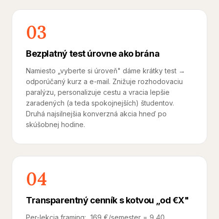
03
Bezplatný test úrovne ako brána
Namiesto „vyberte si úroveň" dáme krátky test →
odporúčaný kurz a e-mail. Znižuje rozhodovaciu
paralýzu, personalizuje cestu a vracia lepšie
zaradených (a teda spokojnejších) študentov.
Druhá najsilnejšia konverzná akcia hneď po
skúšobnej hodine.
04
Transparentný cenník s kotvou „od €X"
Per-lekcia framing: „169 €/semester = 9,40