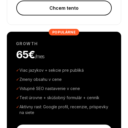
Chcem tento
POPULÁRNE
GROWTH
65€
/mes
✓
Viac jazykov + sekcie pre publiká
✓
Zmeny obsahu v cene
✓
Vstupné SEO nastavenie v cene
✓
Test úrovne + skúšobný formulár + cenník
✓
Aktívny rast: Google profil, recenzie, príspevky
na siete