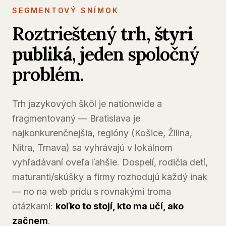
SEGMENTOVÝ SNÍMOK
Roztrieštený trh,
štyri
publiká
, jeden spoločný
problém.
Trh jazykových škôl je nationwide a
fragmentovaný — Bratislava je
najkonkurenčnejšia, regióny (Košice, Žilina,
Nitra, Trnava) sa vyhrávajú v lokálnom
vyhľadávaní oveľa ľahšie. Dospelí, rodičia detí,
maturanti/skúšky a firmy rozhodujú každý inak
— no na web prídu s rovnakými troma
otázkami:
koľko to stojí, kto ma učí, ako
začnem
.