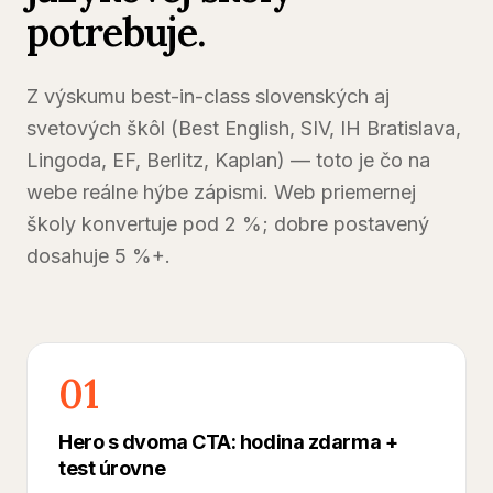
potrebuje.
Z výskumu best-in-class slovenských aj
svetových škôl (Best English, SIV, IH Bratislava,
Lingoda, EF, Berlitz, Kaplan) — toto je čo na
webe reálne hýbe zápismi. Web priemernej
školy konvertuje pod 2 %; dobre postavený
dosahuje 5 %+.
01
Hero s dvoma CTA: hodina zdarma +
test úrovne