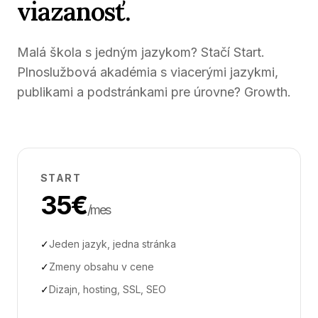
viazanosť.
Malá škola s jedným jazykom? Stačí Start.
Plnoslužbová akadémia s viacerými jazykmi,
publikami a podstránkami pre úrovne? Growth.
START
35€
/mes
✓
Jeden jazyk, jedna stránka
✓
Zmeny obsahu v cene
✓
Dizajn, hosting, SSL, SEO