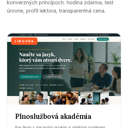
konverzných princípoch: hodina zdarma, test
úrovne, profil lektora, transparentná cena.
LINGORA
Plnoslužbová akadémia
Pre školy s viacerými jazykmi a všetkými publikami