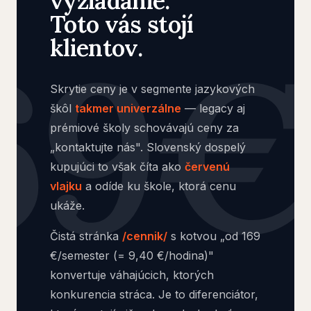
vyžiadanie."
Toto vás stojí
klientov.
Skrytie ceny je v segmente jazykových
škôl
takmer univerzálne
— legacy aj
prémiové školy schovávajú ceny za
„kontaktujte nás". Slovenský dospelý
kupujúci to však číta ako
červenú
vlajku
a odíde ku škole, ktorá cenu
ukáže.
Čistá stránka
/cennik/
s kotvou „od 169
€/semester (= 9,40 €/hodina)"
konvertuje váhajúcich, ktorých
konkurencia stráca. Je to diferenciátor,