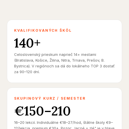
KVALIFIKOVANÝCH ŠKÔL
140+
Celoslovenský prieskum naprieč 14+ mestami
(Bratislava, Košice, Žilina, Nitra, Trnava, Prešov, B.
Bystrica). V regiónoch sa dá do lokálneho TOP 3 dostať
za 90–120 dní.
SKUPINOVÝ KURZ / SEMESTER
€150–210
16–20 lekcií. Individuálne €18–27/hod, štátne školy €9–
12/lekcia, premium €30+. Pozor: „lacné = zlé" je v hlave