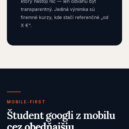
ktorý nestojí nič — len odvahu byť
transparentný. Jediná výnimka sú
firemné kurzy, kde stačí referenčné „od
X €".
MOBILE-FIRST
Študent googli z mobilu
cez obedňajšiu