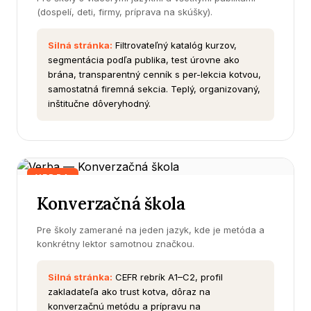
(dospelí, deti, firmy, príprava na skúšky).
Silná stránka:
Filtrovateľný katalóg kurzov,
segmentácia podľa publika, test úrovne ako
brána, transparentný cenník s per-lekcia kotvou,
samostatná firemná sekcia. Teplý, organizovaný,
inštitučne dôveryhodný.
VERBA
Konverzačná škola
Pre školy zamerané na jeden jazyk, kde je metóda a
konkrétny lektor samotnou značkou.
Silná stránka:
CEFR rebrík A1–C2, profil
zakladateľa ako trust kotva, dôraz na
konverzačnú metódu a prípravu na