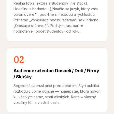
Reálna fotka lektora a študentov (nie stock).
Headline s hodnotou („Naučte sa jazyk, ktorý vám
otvorí dvere"), pod-line s metódou a rýchlosťou.
Primárne „Vyskúšajte hodinu zdarma", sekundárne
„Otestujte si úroveň". Pod tým trust bar: ★
hodnotenie · počet študentov · od roku.
02
Audience selector: Dospelí / Deti / Firmy
/ Skúšky
Segmentácia musí prísť pred detailom. Štyri publiká
rozhodujú úplne odlišne — homepage, ktorá hovorí
ku všetkým naraz, stratí všetkých. Karta = vlastný
vizuálny tón a vlastná cesta.