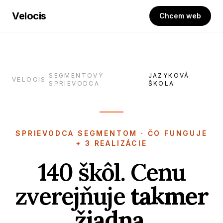
Velocis
Chcem web
SEGMENTOVÝ
JAZYKOVÁ
VELOCIS
·
·
SPRIEVODCA
ŠKOLA
SPRIEVODCA SEGMENTOM · ČO FUNGUJE
+ 3 REALIZÁCIE
140 škôl. Cenu
zverejňuje
takmer
žiadna
.