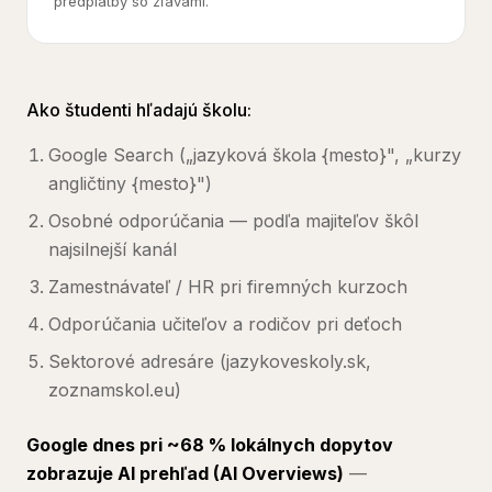
predplatby so zľavami.
Ako študenti hľadajú školu:
Google Search („jazyková škola {mesto}", „kurzy
angličtiny {mesto}")
Osobné odporúčania — podľa majiteľov škôl
najsilnejší kanál
Zamestnávateľ / HR pri firemných kurzoch
Odporúčania učiteľov a rodičov pri deťoch
Sektorové adresáre (jazykoveskoly.sk,
zoznamskol.eu)
Google dnes pri ~68 % lokálnych dopytov
zobrazuje AI prehľad (AI Overviews)
—